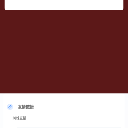
友情链接
蜘蛛直播