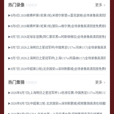
热门录像
更多
VIDEO
▶️8月8日:2026联赛杯第1轮第1轮(米德尔斯堡vs雷克瑟姆)全场录像高清回放免
▶️8月8日:2026联赛杯第1轮第1轮(狼队vs维尔港)全场录像高清回放免费观看
▶️8月7日:2026足球友谊赛(拜仁慕尼黑vs阿斯顿维拉)全场录像高清回放免费观看
▶️8月7日:2026上海明日之星冠军杯(中国男足U17vs河床U17)全场录像高清回
▶️8月7日:2026上海明日之星冠军杯(上海U17vs阿森纳U17)全场录像高清回放
▶️8月7日:2026中超第22轮(北京国安vs深圳新鹏城)全场录像高清回放免费观看
热门集锦
更多
VIDEO
▶️2026年8月7日(上海明日之星冠军杯1-4名排位赛-中国男足U17vs河床U17
▶️2026年8月7日(中超第22轮-北京国安vs深圳新鹏城)视频集锦高清在线播放