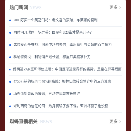
热门新闻
更多
NEWS
2000万买一个英冠门将：考文垂的豪赌，布莱顿的套利
同时间开球同一块屏幕：国足和U23谁才是亲儿子？
弗拉泰西争夺战：国米中场的去向，牵出意甲与英超的百年角力
科纳特倒戈：利物浦自毁长城，穆里尼奥精准补刀
傅明进VAR室和海信进场：中国足球进世界杯的姿势，是坐在屏幕后面
4750万镑的标价与40%的暗线：格林伍德转会博弈中的三方算盘
场外派对是政治筹码，五场夺冠是市长赌注
米利西奇的信任轮回：热身赛输了要下课，亚洲杯赢了也没稳
蜘蛛直播相关
更多
NEWS