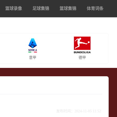
篮球录像
足球集锦
篮球集锦
体育词条
意甲
德甲
发布时间：2024-11-05 11:52