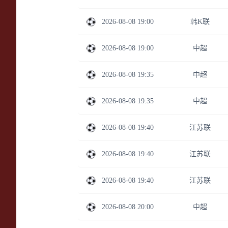
2026-08-08 19:00
韩K联
2026-08-08 19:00
中超
2026-08-08 19:35
中超
2026-08-08 19:35
中超
2026-08-08 19:40
江苏联
2026-08-08 19:40
江苏联
2026-08-08 19:40
江苏联
2026-08-08 20:00
中超