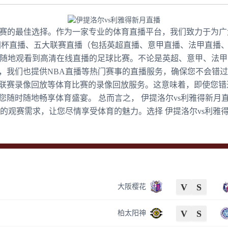
比赛的最佳选择。作为一家专业的体育直播平台，我们致力于为
欧洲杯直播、五大联赛直播（包括英超直播、意甲直播、法甲直播
随地观看到高清在线直播的足球比赛。不论是英超、意甲、法甲
，我们也提供NBA直播等热门赛事的直播服务，确保您不会错过
联赛录像回放等体育比赛的录像回放服务。这意味着，即使您错
您随时随地畅享体育盛宴。 总而言之，
伊提洛尔vs利雅得新月
您的观赛需求，让您尽情享受体育的魅力。选择
伊提洛尔vs利雅
V
S
大阪樱花
V
S
柏太阳神