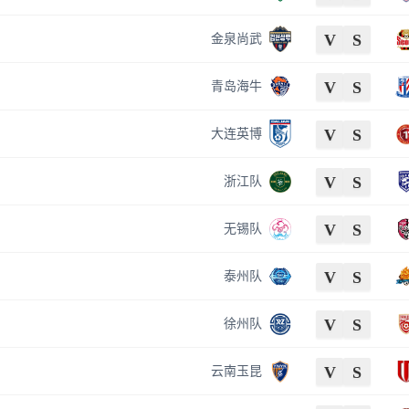
V
S
金泉尚武
V
S
青岛海牛
V
S
大连英博
V
S
浙江队
V
S
无锡队
V
S
泰州队
V
S
徐州队
V
S
云南玉昆