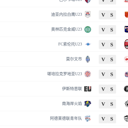
V
S
迪亚内拉白鹰U23
V
S
奥林匹克金威U23
V
S
FC索伦托U23
V
S
莫尔文市
V
S
堪培拉克罗地亚U23
V
S
伊斯特恩联
V
S
南海岸火焰
V
S
阿德莱德联青年队