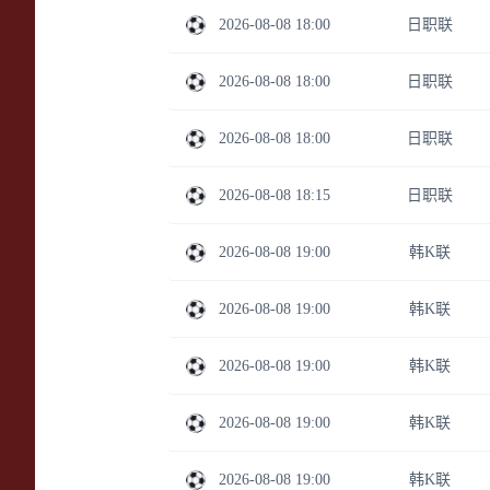
2026-08-08 18:00
日职联
2026-08-08 18:00
日职联
2026-08-08 18:00
日职联
2026-08-08 18:15
日职联
2026-08-08 19:00
韩K联
2026-08-08 19:00
韩K联
2026-08-08 19:00
韩K联
2026-08-08 19:00
韩K联
2026-08-08 19:00
韩K联