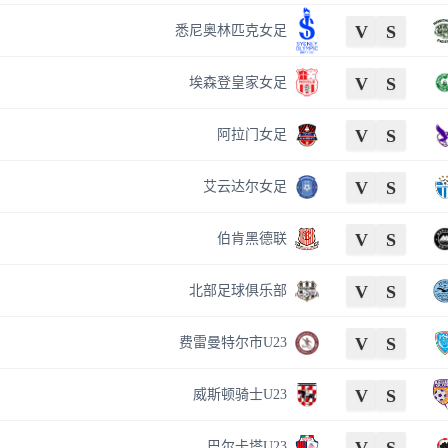
V
S
悉尼奥林匹克女足
V
S
埃森登皇家女足
V
S
阿拉门女足
V
S
艾云达尔女足
V
S
伯肯黑德联
V
S
北部足球俱乐部
V
S
费雷曼特尔市U23
V
S
威斯顿骑士U23
V
S
巴尔卡塔U23