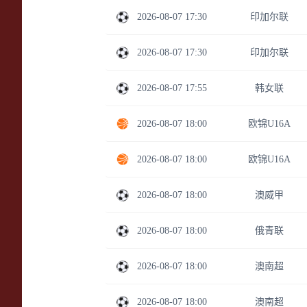
2026-08-07 17:30
印加尔联
2026-08-07 17:30
印加尔联
2026-08-07 17:55
韩女联
2026-08-07 18:00
欧锦U16A
2026-08-07 18:00
欧锦U16A
2026-08-07 18:00
澳威甲
2026-08-07 18:00
俄青联
2026-08-07 18:00
澳南超
2026-08-07 18:00
澳南超