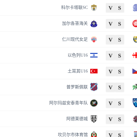
V
S
科尔卡塔联SC
V
S
加尔各答海关
V
S
仁川现代女足
V
S
以色列U16
V
S
土耳其U16
V
S
普罗斯佩联
V
S
阿尔玛兹安泰青年队
V
S
阿德莱德城
V
S
坎贝尔市体育馆