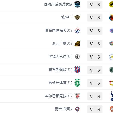
V
S
西海岸游骑兵女足
V
S
城际CF
V
S
青岛国信海天U19
V
S
浙江广厦U19
V
S
黑镇斯巴达U20
V
S
普罗斯佩联U20
V
S
葡萄牙体育U17
V
S
毕尔巴鄂竞技U17
V
S
昆士兰狮队