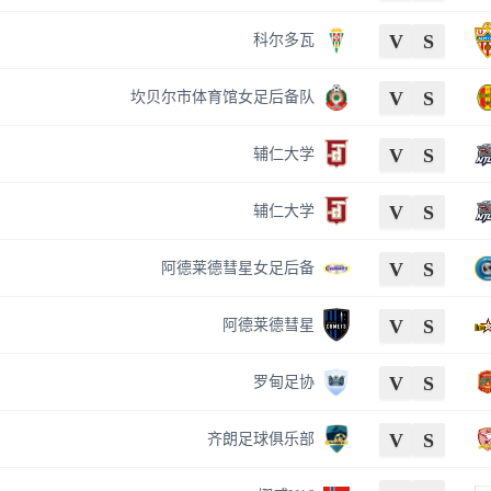
V
S
科尔多瓦
V
S
坎贝尔市体育馆女足后备队
V
S
辅仁大学
V
S
辅仁大学
V
S
阿德莱德彗星女足后备
V
S
阿德莱德彗星
V
S
罗甸足协
V
S
齐朗足球俱乐部