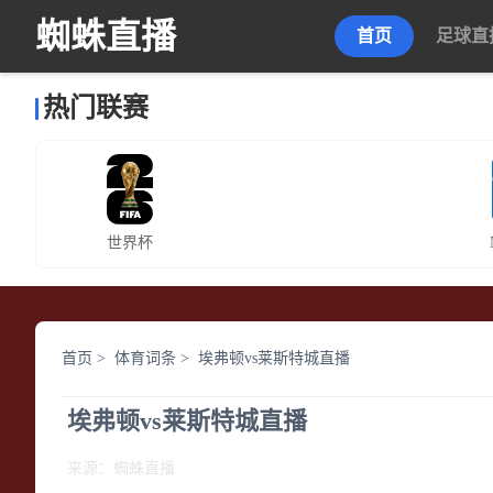
蜘蛛直播
首页
足球直
热门联赛
世界杯
首页
>
体育词条
>
埃弗顿vs莱斯特城直播
埃弗顿vs莱斯特城直播
来源：
蜘蛛直播