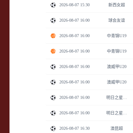
2026-08-07 15:30
新西女超
2026-08-07 16:00
球会友谊
2026-08-07 16:00
中青锦U19
2026-08-07 16:00
中青锦U19
2026-08-07 16:00
澳威甲U20
2026-08-07 16:00
澳威甲U20
2026-08-07 16:00
明日之星冠军杯
2026-08-07 16:00
明日之星冠军杯
2026-08-07 16:30
澳昆超