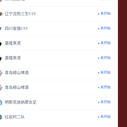
辽宁沈阳三生U19
未开始
四川金强U19
未开始
基隆黑鸢
未开始
基隆黑鸢
未开始
青岛崂山啤酒
未开始
青岛崂山啤酒
未开始
明斯克迪纳摩女足
未开始
红岩村二队
未开始