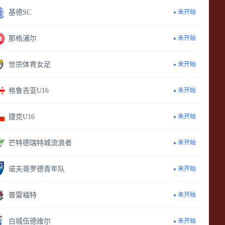
基德SC
未开始
那格浦尔
未开始
世宗体育女足
未开始
格鲁吉亚U16
未开始
捷克U16
未开始
芒特德瑞特城流浪者
未开始
诺夫哥罗德青年队
未开始
普雷福特
未开始
白城伍德维尔
未开始