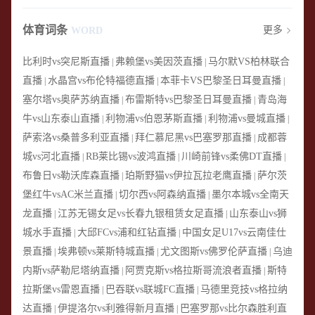
体育词条
更多
WORD
比利时vs突尼斯直播
弗赖堡vs美因茨直播
马尔默VS柏林联合
|
|
直播
水晶宫vs布伦特福德直播
本菲卡VS巴黎圣日耳曼直播
|
|
|
塞尔塔vs奥萨苏纳直播
布雷斯特vs巴黎圣日耳曼直播
青岛海
|
|
牛vs山东泰山直播
利物浦vs伯恩茅斯直播
利物浦vs曼城直播
|
|
|
萨索洛vs桑普多利亚直播
拜仁慕尼黑vs巴塞罗那直播
成都蓉
|
|
城vs河北直播
RB莱比锡vs波鸿直播
川崎前锋vs柔佛DT直播
|
|
|
布鲁日vs勒沃库森直播
珀斯野猫vs伊拉瓦拉老鹰直播
萨尔茨
|
|
堡红牛vsAC米兰直播
切尔西vs阿森纳直播
墨尔本城vs全南天
|
|
龙直播
江苏无锡女足vs长春九银租赁女足直播
山东泰山vs狮
|
|
城水手直播
大邱FCvs浦和红钻直播
中国女足U17vs云南佳仕
|
|
景直播
埃弗顿vs莱斯特城直播
尤文图斯vs佛罗伦萨直播
乌迪
|
|
|
内斯vs萨勒尼塔纳直播
阿贾克斯vs格拉斯哥流浪者直播
斯特
|
|
拉斯堡vs雷恩直播
巴吞联vs联城FC直播
马德里竞技vs格拉纳
|
|
达直播
伊提洛尔vs利雅得新月直播
巴塞罗那vs比尔森胜利直
|
|