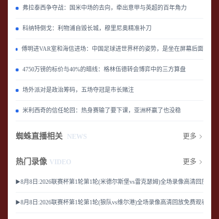
弗拉泰西争夺战：国米中场的去向，牵出意甲与英超的百年角力
科纳特倒戈：利物浦自毁长城，穆里尼奥精准补刀
傅明进VAR室和海信进场：中国足球进世界杯的姿势，是坐在屏幕后面
4750万镑的标价与40%的暗线：格林伍德转会博弈中的三方算盘
场外派对是政治筹码，五场夺冠是市长赌注
米利西奇的信任轮回：热身赛输了要下课，亚洲杯赢了也没稳
蜘蛛直播相关
更多
NEWS
热门录像
更多
VIDEO
▶️8月8日:2026联赛杯第1轮第1轮(米德尔斯堡vs雷克瑟姆)全场录像高清回放免
▶️8月8日:2026联赛杯第1轮第1轮(狼队vs维尔港)全场录像高清回放免费观看