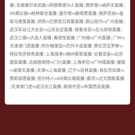
播
东南墨尔本凤凰vs阿德莱德36人直播
费萨里vs纳萨夫直播
|
|
|
RB莱比锡vs柏林联合直播
塞尔塔vs赫塔费直播
奥萨苏纳vs皇
|
|
家马德里直播
昂热vs巴黎圣日耳曼直播
蔚山现代vs广州直播
|
|
|
武汉车谷江大女足vs山东女足直播
格鲁吉亚vs北马其顿直播
|
|
武汉三镇vs大连人直播
看球宝直播
广州城vs广州直播
广州vs
|
|
|
天津津门虎直播
阿尔梅里亚vs巴列卡诺直播
费伦茨瓦罗斯vs
|
|
特拉布宗体育直播
上海海港vs梅州客家直播
长春亚泰vs北京
|
|
国安直播
达姆施塔特vs门兴直播
上海申花vs广州城直播
曼联
|
|
|
vs谢里夫直播
天津vs上海直播
辽宁vs吉林直播
格拉茨风暴vs
|
|
|
费耶诺德直播
凯尔特人vsRB莱比锡直播
都灵vs尤文图斯直播
|
|
天津津门虎vs武汉长江直播
斯佩齐亚vs布雷西亚直播
|
|
|