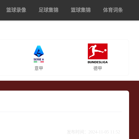
篮球录像
足球集锦
篮球集锦
体育词条
意甲
德甲
发布时间：2024-11-05 11:52