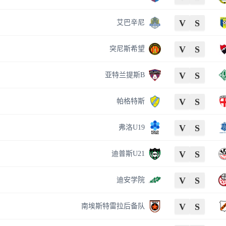
V
S
艾巴辛尼
V
S
突尼斯希望
V
S
亚特兰提斯B
V
S
帕格特斯
V
S
弗洛U19
V
S
迪普斯U21
V
S
迪安学院
V
S
南埃斯特雷拉后备队