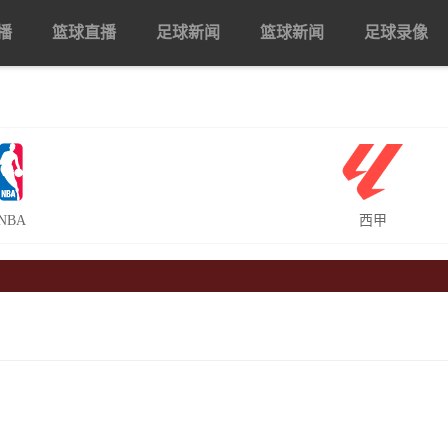
播
篮球直播
足球新闻
篮球新闻
足球录像
NBA
西甲