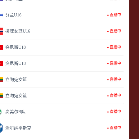
芬兰U16
直播中
挪威女篮U16
直播中
突尼斯U18
直播中
突尼斯U18
直播中
立陶宛女篮
直播中
立陶宛女篮
直播中
高美尔B队
直播中
沃尔纳平斯克
直播中