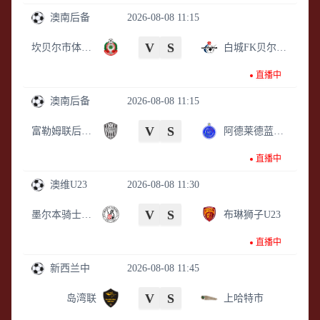
澳南后备
2026-08-08 11:15
V
S
坎贝尔市体育馆后备队
白城FK贝尔格莱后备队
直播中
澳南后备
2026-08-08 11:15
V
S
富勒姆联后备队
阿德莱德蓝鹰后备队
直播中
澳维U23
2026-08-08 11:30
V
S
墨尔本骑士U23
布琳狮子U23
直播中
新西兰中
2026-08-08 11:45
V
S
岛湾联
上哈特市