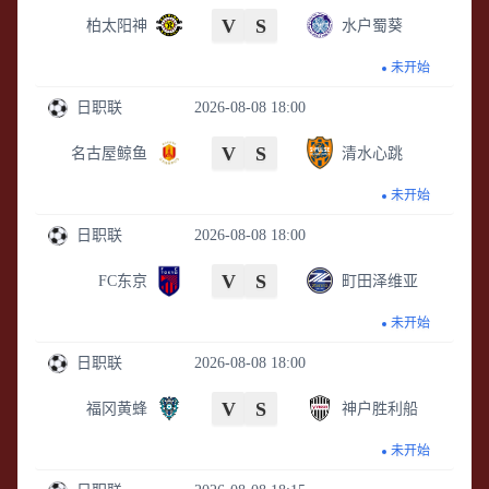
过我们的平台回顾比赛精彩瞬间；我们还提供比赛视
V
S
柏太阳神
水户蜀葵
频、集锦等内容，让您随时随地畅享体育盛宴。 总而
未开始
言之，
萨索洛vs桑普多利亚直播
致力于为您带来最优
日职联
2026-08-08 18:00
质、最便捷的体育赛事观看体验；无论您是NBA迷还
是足球爱好者，我们都能满足您的观赛需求，让您尽
V
S
名古屋鲸鱼
清水心跳
情享受体育的魅力。选择
萨索洛vs桑普多利亚直播
，
就是选择了与全球体育爱好者一同分享激情的机会！
未开始
日职联
2026-08-08 18:00
V
S
FC东京
町田泽维亚
未开始
日职联
2026-08-08 18:00
V
S
福冈黄蜂
神户胜利船
未开始