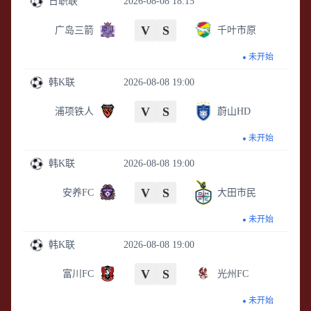
日职联
2026-08-08 18:15
V
S
广岛三箭
千叶市原
未开始
韩K联
2026-08-08 19:00
V
S
浦项铁人
蔚山HD
未开始
韩K联
2026-08-08 19:00
V
S
安养FC
大田市民
未开始
韩K联
2026-08-08 19:00
V
S
富川FC
光州FC
未开始