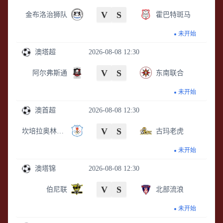
V
S
金布洛治狮队
霍巴特斑马
未开始
澳塔超
2026-08-08 12:30
V
S
阿尔弗斯通
东南联合
未开始
澳首超
2026-08-08 12:30
V
S
坎培拉奥林匹克
古玛老虎
未开始
澳塔锦
2026-08-08 12:30
V
S
伯尼联
北部流浪
未开始