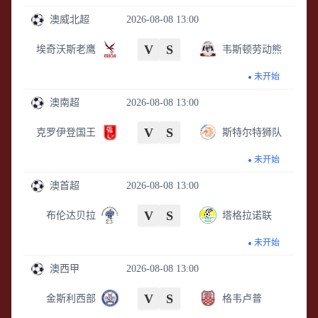
澳威北超
2026-08-08 13:00
V
S
埃奇沃斯老鹰
韦斯顿劳动熊
未开始
澳南超
2026-08-08 13:00
V
S
克罗伊登国王
斯特尔特狮队
未开始
澳首超
2026-08-08 13:00
V
S
布伦达贝拉
塔格拉诺联
未开始
澳西甲
2026-08-08 13:00
V
S
金斯利西部
格韦卢普