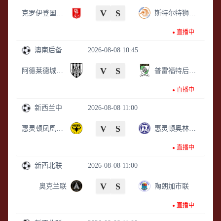
V
S
克罗伊登国王后备队
斯特尔特狮后备队
直播中
澳南后备
2026-08-08 10:45
V
S
阿德莱德城后备队
普雷福特后备队
直播中
新西兰中
2026-08-08 11:00
V
S
惠灵顿凤凰后备队
惠灵顿奥林匹克
直播中
新西北联
2026-08-08 11:00
V
S
奥克兰联
陶朗加市联
直播中