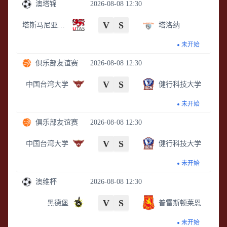
澳塔锦
2026-08-08 12:30
V
S
塔斯马尼亚大学
塔洛纳
未开始
俱乐部友谊赛
2026-08-08 12:30
V
S
中国台湾大学
健行科技大学
未开始
俱乐部友谊赛
2026-08-08 12:30
V
S
中国台湾大学
健行科技大学
未开始
澳维杯
2026-08-08 12:30
V
S
黑德堡
普雷斯顿莱恩
未开始