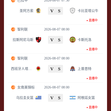
巴拉甲
2026-08-07 07:30
V
S
圣阿方索
卡比亚塔公牛
直播中
智利联
2026-08-07 08:00
V
S
拉斯阿尼马斯
卡斯托洛
直播中
智利联
2026-08-07 08:00
V
S
西班牙人塔尔卡
上普恩特
直播中
女南美锦标
2026-08-07 08:00
V
S
乌拉圭女篮
阿根廷女篮
直播中