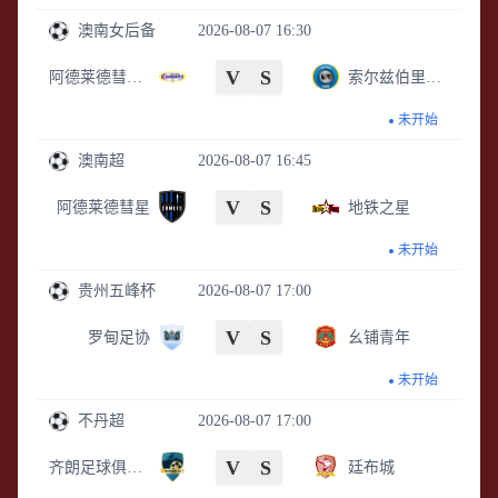
澳南女后备
2026-08-07 16:30
V
S
阿德莱德彗星女足后备
索尔兹伯里国际女足后备
未开始
澳南超
2026-08-07 16:45
V
S
阿德莱德彗星
地铁之星
未开始
贵州五峰杯
2026-08-07 17:00
V
S
罗甸足协
幺铺青年
未开始
不丹超
2026-08-07 17:00
V
S
齐朗足球俱乐部
廷布城