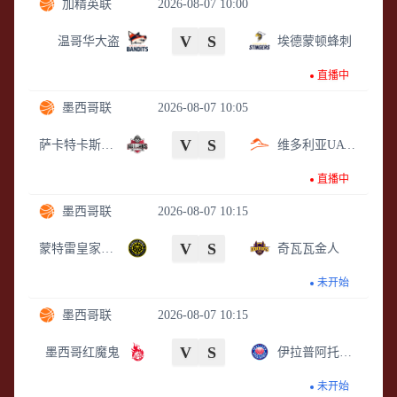
加精英联
2026-08-07 10:00
V
S
温哥华大盗
埃德蒙顿蜂刺
直播中
墨西哥联
2026-08-07 10:05
V
S
萨卡特卡斯矿工
维多利亚UAT走鹃
直播中
墨西哥联
2026-08-07 10:15
V
S
蒙特雷皇家部队
奇瓦瓦金人
未开始
墨西哥联
2026-08-07 10:15
V
S
墨西哥红魔鬼
伊拉普阿托草莓种植者
未开始