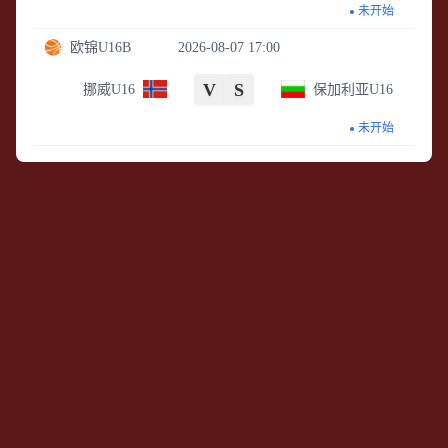
未开始
欧锦U16B
2026-08-07 17:00
V
S
挪威U16
保加利亚U16
未开始