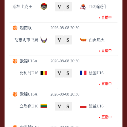
我们的平台回顾比赛精彩瞬间；我们还提供比赛视
V
S
斯坦比克王牌女篮
Th3斯威什女篮
频、集锦等内容，让您随时随地畅享体育盛宴。 总而
直播中
言之，
利物浦vs伯恩茅斯直播
致力于为您带来最优
越南联
2026-08-08 20:30
质、最便捷的体育赛事观看体验；无论您是NBA迷还
是足球爱好者，我们都能满足您的观赛需求，让您尽
V
S
胡志明市飞翼
西贡热火
情享受体育的魅力。选择
利物浦vs伯恩茅斯直播
，就
是选择了与全球体育爱好者一同分享激情的机会！
直播中
欧锦U16A
2026-08-08 20:30
V
S
比利时U16
法国U16
直播中
欧锦U16A
2026-08-08 20:30
V
S
立陶宛U16
波兰U16
直播中