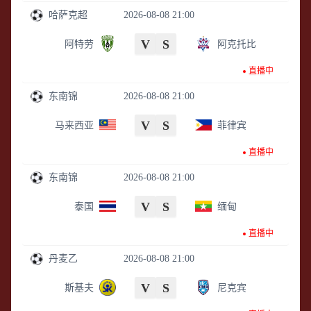
哈萨克超
2026-08-08 21:00
V
S
阿特劳
阿克托比
直播中
东南锦
2026-08-08 21:00
V
S
马来西亚
菲律宾
直播中
东南锦
2026-08-08 21:00
V
S
泰国
缅甸
直播中
丹麦乙
2026-08-08 21:00
V
S
斯基夫
尼克宾