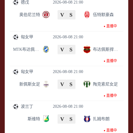
德戊
2026-08-08 21:00
V
S
奥伯尼兰特
伍特默豪森
直播中
匈女甲
2026-08-08 21:00
V
S
MTK布达佩斯女足
布达佩斯捍卫者女足
直播中
匈女甲
2026-08-08 21:00
V
S
新佩斯女足
陶克索尼女足
直播中
波兰丁
2026-08-08 21:00
V
S
斯维特
扎姆布朗
直播中