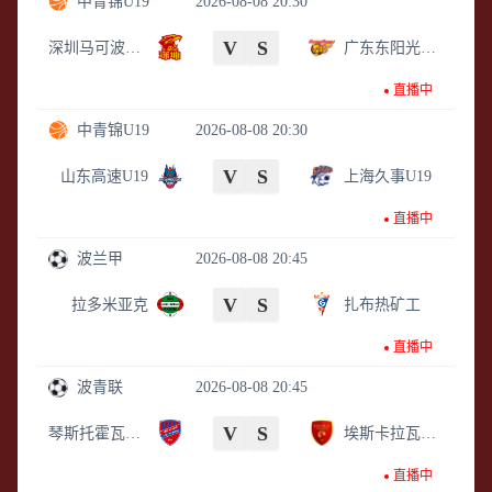
中青锦U19
2026-08-08 20:30
V
S
深圳马可波罗U19
广东东阳光U19
直播中
中青锦U19
2026-08-08 20:30
V
S
山东高速U19
上海久事U19
直播中
波兰甲
2026-08-08 20:45
V
S
拉多米亚克
扎布热矿工
直播中
波青联
2026-08-08 20:45
V
S
琴斯托霍瓦青年队
埃斯卡拉瓦索维亚青年队
直播中