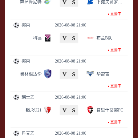
V
S
奔萨泽尼特
下诺夫哥罗德州波浪
直播中
挪丙
2026-08-08 21:00
V
S
科德
布兰B队
直播中
挪丙
2026-08-08 21:00
V
S
费林根达伦
华雷吉
直播中
瑞士乙
2026-08-08 21:00
V
S
锡永U21
普里什蒂娜FC
直播中
丹麦乙
2026-08-08 21:00