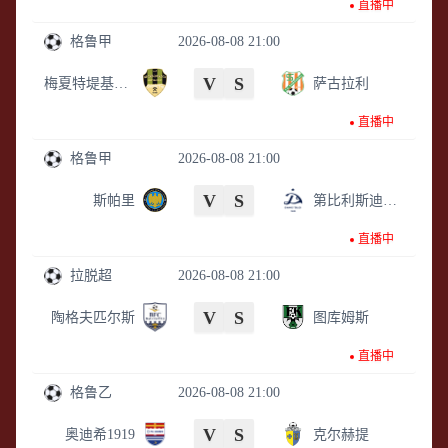
直播中
格鲁甲
2026-08-08 21:00
V
S
梅夏特堤基布利
萨古拉利
直播中
格鲁甲
2026-08-08 21:00
V
S
斯帕里
第比利斯迪纳摩
直播中
拉脱超
2026-08-08 21:00
V
S
陶格夫匹尔斯
图库姆斯
直播中
格鲁乙
2026-08-08 21:00
V
S
奥迪希1919
克尔赫提