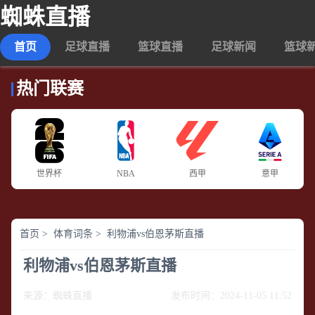
蜘蛛直播
首页
足球直播
篮球直播
足球新闻
篮球
热门联赛
世界杯
NBA
西甲
意甲
首页
>
体育词条
>
利物浦vs伯恩茅斯直播
利物浦vs伯恩茅斯直播
来源：
蜘蛛直播
发布时间：2024-11-05 11:52