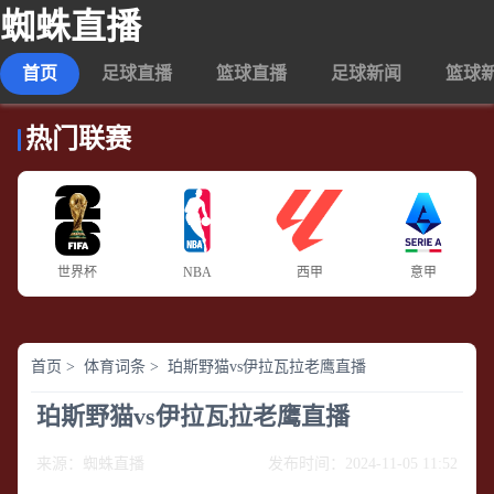
蜘蛛直播
首页
足球直播
篮球直播
足球新闻
篮球
热门联赛
世界杯
NBA
西甲
意甲
首页
>
体育词条
>
珀斯野猫vs伊拉瓦拉老鹰直播
珀斯野猫vs伊拉瓦拉老鹰直播
来源：
蜘蛛直播
发布时间：2024-11-05 11:52