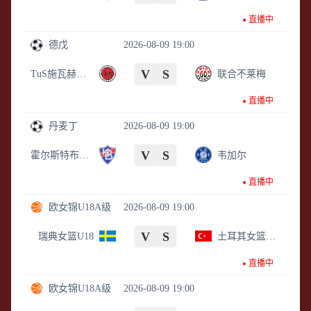
直播中
德戊
2026-08-09 19:00
V
S
TuS施瓦赫豪森
联合不莱梅
直播中
丹麦丁
2026-08-09 19:00
V
S
霍尔斯特布罗B队
韦加尔
直播中
欧女锦U18A级
2026-08-09 19:00
V
S
瑞典女篮U18
土耳其女篮U18
直播中
欧女锦U18A级
2026-08-09 19:00