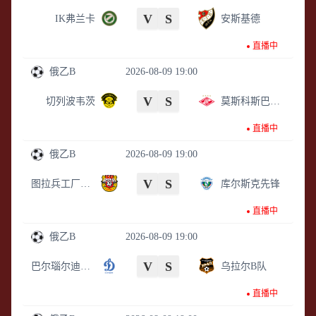
V
S
IK弗兰卡
安斯基德
直播中
俄乙B
2026-08-09 19:00
V
S
切列波韦茨
莫斯科斯巴达B队
直播中
俄乙B
2026-08-09 19:00
V
S
图拉兵工厂B队
库尔斯克先锋
直播中
俄乙B
2026-08-09 19:00
V
S
巴尔瑙尔迪纳摩
乌拉尔B队
直播中