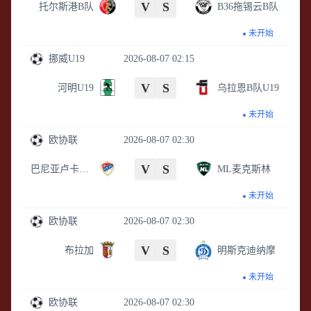
V
S
托尔斯港B队
B36拖锡云B队
未开始
挪威U19
2026-08-07 02:15
V
S
河明U19
乌拉恩B队U19
未开始
欧协联
2026-08-07 02:30
V
S
巴尼亚卢卡战士
ML麦克斯林
未开始
欧协联
2026-08-07 02:30
V
S
布拉加
明斯克迪纳摩
未开始
欧协联
2026-08-07 02:30