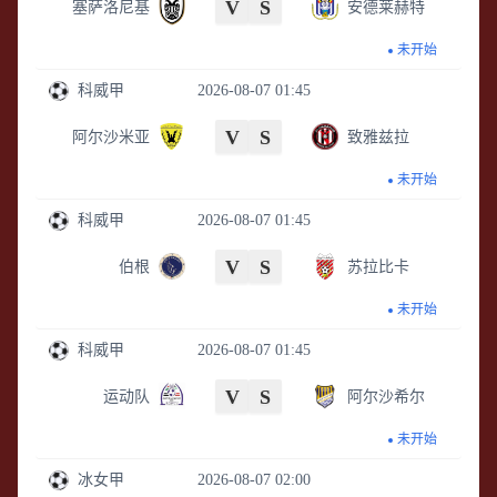
V
S
塞萨洛尼基
安德莱赫特
未开始
科威甲
2026-08-07 01:45
V
S
阿尔沙米亚
致雅兹拉
未开始
科威甲
2026-08-07 01:45
V
S
伯根
苏拉比卡
未开始
科威甲
2026-08-07 01:45
V
S
运动队
阿尔沙希尔
未开始
冰女甲
2026-08-07 02:00