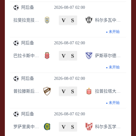
阿后备
2026-08-07 02:00
V
S
拉斐拉竞技后备队
科尔多瓦中央后备队
未开始
阿后备
2026-08-07 02:00
V
S
巴拉卡斯中央后备队
萨斯菲尔德后备队
未开始
阿后备
2026-08-07 02:00
V
S
普拉滕斯后备队
拉普拉塔大学生后备队
未开始
阿后备
2026-08-07 02:00
V
S
罗萨里奥中央后备队
科尔多瓦学院后备队