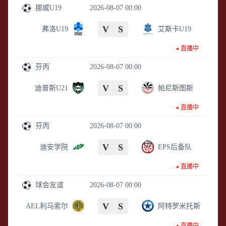
挪威U19
2026-08-07 00:00
V
S
弗洛U19
艾斯卡U19
直播中
芬丙
2026-08-07 00:00
V
S
迪普斯U21
帕尼斯图斯
直播中
芬丙
2026-08-07 00:00
V
S
迪安学院
EPS后备队
直播中
球会友谊
2026-08-07 00:00
V
S
AEL利马索尔
阿特罗米托斯
直播中