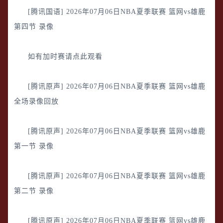
[腾讯国语] 2026年07月06日NBA夏季联赛 篮网vs雄鹿
第四节 录像
如有加时赛请点此观看
[腾讯原声] 2026年07月06日NBA夏季联赛 篮网vs雄鹿
全场录像回放
[腾讯原声] 2026年07月06日NBA夏季联赛 篮网vs雄鹿
第一节 录像
[腾讯原声] 2026年07月06日NBA夏季联赛 篮网vs雄鹿
第二节 录像
[腾讯原声] 2026年07月06日NBA夏季联赛 篮网vs雄鹿