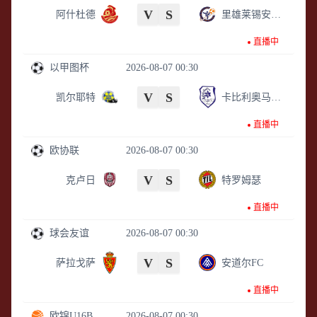
V
S
阿什杜德
里雄莱锡安夏普尔
直播中
以甲图杯
2026-08-07 00:30
V
S
凯尔耶特
卡比利奥马卡比
直播中
欧协联
2026-08-07 00:30
V
S
克卢日
特罗姆瑟
直播中
球会友谊
2026-08-07 00:30
V
S
萨拉戈萨
安道尔FC
直播中
欧锦U16B
2026-08-07 00:30