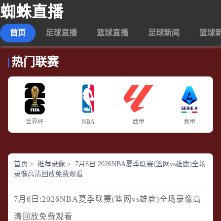
蜘蛛直播
首页
足球直播
篮球直播
足球新闻
篮球
热门联赛
世界杯
NBA
西甲
意甲
首页
>
推荐录像
>
7月6日:2026NBA夏季联赛(篮网vs雄鹿)全场
录像高清回放免费观看
7月6日:2026NBA夏季联赛(篮网vs雄鹿)全场录像高
清回放免费观看