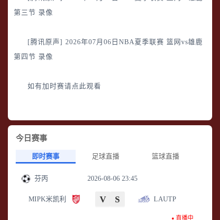
第三节 录像
[腾讯原声] 2026年07月06日NBA夏季联赛 篮网vs雄鹿
第四节 录像
如有加时赛请点此观看
今日赛事
即时赛事
足球直播
篮球直播
芬丙
2026-08-06 23:45
V
S
MIPK米凯利
LAUTP
直播中