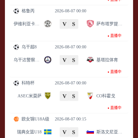
格鲁丙
2026-08-07 00:00
V
S
伊维利亚卡舒里
萨布塔罗提比利锡B队
直播中
乌干超8
2026-08-07 00:00
V
S
乌干达警察俱乐部
基塔拉体育
直播中
科特杯
2026-08-07 00:00
V
S
ASEC米莫萨
CO科霍戈
直播中
欧女锦U18A级
2026-08-07 00:15
V
S
瑞典女篮U18
斯洛文尼亚女篮U18