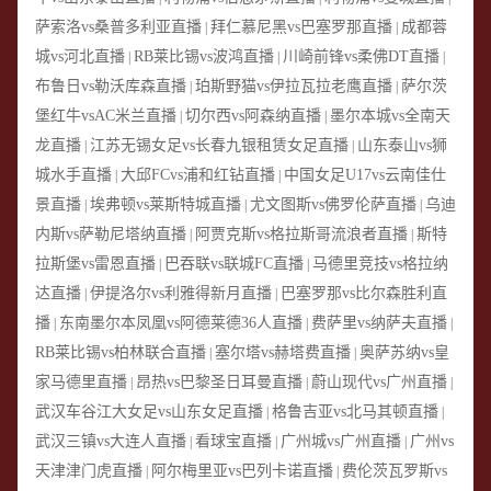
萨索洛vs桑普多利亚直播
拜仁慕尼黑vs巴塞罗那直播
成都蓉
|
|
城vs河北直播
RB莱比锡vs波鸿直播
川崎前锋vs柔佛DT直播
|
|
|
布鲁日vs勒沃库森直播
珀斯野猫vs伊拉瓦拉老鹰直播
萨尔茨
|
|
堡红牛vsAC米兰直播
切尔西vs阿森纳直播
墨尔本城vs全南天
|
|
龙直播
江苏无锡女足vs长春九银租赁女足直播
山东泰山vs狮
|
|
城水手直播
大邱FCvs浦和红钻直播
中国女足U17vs云南佳仕
|
|
景直播
埃弗顿vs莱斯特城直播
尤文图斯vs佛罗伦萨直播
乌迪
|
|
|
内斯vs萨勒尼塔纳直播
阿贾克斯vs格拉斯哥流浪者直播
斯特
|
|
拉斯堡vs雷恩直播
巴吞联vs联城FC直播
马德里竞技vs格拉纳
|
|
达直播
伊提洛尔vs利雅得新月直播
巴塞罗那vs比尔森胜利直
|
|
播
东南墨尔本凤凰vs阿德莱德36人直播
费萨里vs纳萨夫直播
|
|
|
RB莱比锡vs柏林联合直播
塞尔塔vs赫塔费直播
奥萨苏纳vs皇
|
|
家马德里直播
昂热vs巴黎圣日耳曼直播
蔚山现代vs广州直播
|
|
|
武汉车谷江大女足vs山东女足直播
格鲁吉亚vs北马其顿直播
|
|
武汉三镇vs大连人直播
看球宝直播
广州城vs广州直播
广州vs
|
|
|
天津津门虎直播
阿尔梅里亚vs巴列卡诺直播
费伦茨瓦罗斯vs
|
|