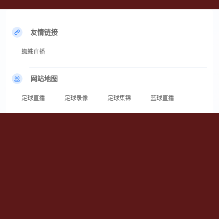
友情链接
蜘蛛直播
网站地图
足球直播
足球录像
足球集锦
篮球直播
篮球录像
篮球集锦
24直播网[奇迹]为您提供蜘蛛直播在线高清直播及蜘蛛直播视频在线免费观看
无插件服务。聚焦海量顶级体育赛事，拒绝延迟卡顿，为您带来沉浸式的观赛
享受。无论是激烈对抗的篮球赛还是精彩绝伦的足球战，这里都能满足您的需
求，高清画质搭配稳定线路，让您绝对不错过每一次精彩进球与绝杀瞬间。
Copyright © 2026 蜘蛛直播_蜘蛛直播在线高清直播_蜘蛛直播视频在线免费观
看无插件 All rights reserved.
备案号：粤ICP备18041415号-1