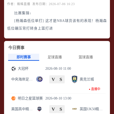
作者：蜘蛛直播 发布日期：2026-07-06 16:23
比赛集锦↓
[杨瀚森低位单打] 这才是NBA球员该有的表现！杨瀚森
低位碾压背打转身上篮打进
今日赛事
即时赛事
足球直播
篮球直播
大冠杯
2026-08-10 11:00
V
S
中央海岸足球俱乐部
奥克兰城
直播中
明日之星篮球赛
2026-08-10 13:00
V
S
美国高中精英选拔队
英国UK50精英队