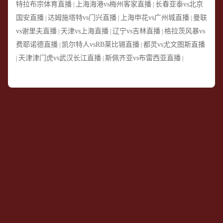
特拉布宗体育直播
上海海港vs梅州客家直播
长春亚泰vs北京
|
|
国安直播
达姆施塔特vs门兴直播
上海申花vs广州城直播
曼联
|
|
|
vs谢里夫直播
天津vs上海直播
辽宁vs吉林直播
格拉茨风暴vs
|
|
|
费耶诺德直播
凯尔特人vsRB莱比锡直播
都灵vs尤文图斯直播
|
|
天津津门虎vs武汉长江直播
斯佩齐亚vs布雷西亚直播
|
|
|