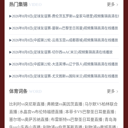
热门集锦
更多
VIDEO
▶️2026年8月9日(足球友谊赛-费伦茨瓦罗斯vs皇家马德里)视频集锦高清在线播
▶️2026年8月8日(足球友谊赛-曼联vs巴黎圣日耳曼)视频集锦高清在线播放
▶️2026年8月8日(中超第22轮-云南玉昆vs成都蓉城)视频集锦高清在线播放
▶️2026年8月8日(足球友谊赛-切尔西vsAC米兰)视频集锦高清在线播放
▶️2026年8月8日(中超第22轮-大连英博vs辽宁铁人)视频集锦高清在线播放
▶️2026年8月8日(足球友谊赛-尤文图斯vs国际米兰)视频集锦高清在线播放
体育词条
更多
WORD
比利时vs突尼斯直播
弗赖堡vs美因茨直播
马尔默VS柏林联合
|
|
直播
水晶宫vs布伦特福德直播
本菲卡VS巴黎圣日耳曼直播
|
|
|
塞尔塔vs奥萨苏纳直播
布雷斯特vs巴黎圣日耳曼直播
青岛海
|
|
牛vs山东泰山直播
利物浦vs伯恩茅斯直播
利物浦vs曼城直播
|
|
|