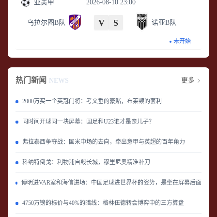
亚美甲
2026-08-10 23:00
V
S
乌拉尔图B队
诺亚B队
未开始
热门新闻
更多
NEWS
2000万买一个英冠门将：考文垂的豪赌，布莱顿的套利
同时间开球同一块屏幕：国足和U23谁才是亲儿子？
弗拉泰西争夺战：国米中场的去向，牵出意甲与英超的百年角力
科纳特倒戈：利物浦自毁长城，穆里尼奥精准补刀
傅明进VAR室和海信进场：中国足球进世界杯的姿势，是坐在屏幕后面
4750万镑的标价与40%的暗线：格林伍德转会博弈中的三方算盘