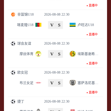
直播中
非篮锦U18
2026-08-08 22:30
V
S
喀麦隆U18
卢旺达U18
直播中
球会友谊
2026-08-08 22:30
V
S
摩丝体育
埃斯基谢希尔体育
直播中
欧女冠
2026-08-08 22:30
V
S
布兰女足
塞萨洛尼基女足
直播中
捷丁
2026-08-08 22:30