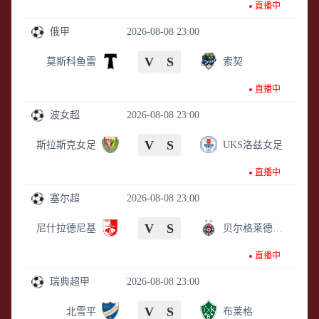
直播中
俄甲
2026-08-08 23:00
V
S
莫斯科鱼雷
索契
直播中
波女超
2026-08-08 23:00
V
S
斯拉斯克女足
UKS洛兹女足
直播中
塞尔超
2026-08-08 23:00
V
S
尼什拉德尼基
贝尔格莱德游击
直播中
瑞典超甲
2026-08-08 23:00
V
S
北雪平
布莱格