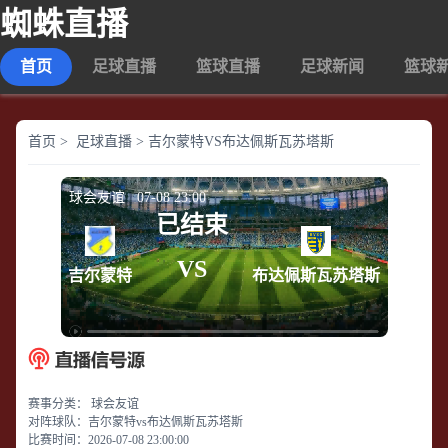
蜘蛛直播
首页
足球直播
篮球直播
足球新闻
篮球
首页
>
足球直播
>
吉尔蒙特VS布达佩斯瓦苏塔斯
球会友谊 07-08 23:00
已结束
VS
吉尔蒙特
布达佩斯瓦苏塔斯
赛事分类：
球会友谊
对阵球队：
吉尔蒙特vs布达佩斯瓦苏塔斯
比赛时间：
2026-07-08 23:00:00