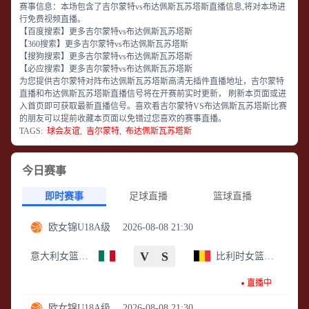
赛事信息：
本场包含了吉尔蒙特vs布达佩斯瓦苏塔斯直播信息,将对本场进
行免费视频直播。
【百度搜索】
更多吉尔蒙特vs布达佩斯瓦苏塔斯
【360搜索】
更多吉尔蒙特vs布达佩斯瓦苏塔斯
【搜狗搜索】
更多吉尔蒙特vs布达佩斯瓦苏塔斯
【必应搜索】
更多吉尔蒙特vs布达佩斯瓦苏塔斯
为您提供吉尔蒙特对阵布达佩斯瓦苏塔斯高清无插件直播地址，吉尔蒙特
直播和布达佩斯瓦苏塔斯直播信号将在开赛前实时更新， 刷新本页面或进
入首页即可获取最新直播信号。喜欢看吉尔蒙特VS布达佩斯瓦苏塔斯比赛
的朋友可以提前收藏本页面以免错过您喜欢的赛事直播。
TAGS:
球会友谊
,
吉尔蒙特
,
布达佩斯瓦苏塔斯
今日赛事
即时赛事
足球直播
篮球直播
欧女锦U18A级
2026-08-08 21:30
V
S
意大利女篮U18
比利时女篮U18
直播中
欧女锦U18A级
2026-08-08 21:30