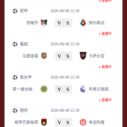
直播中
荷甲
2026-08-08 22:30
V
S
奈梅亨
特尔斯达
直播中
葡超
2026-08-08 22:30
V
S
马里迪莫
卡萨比亚
直播中
奥女甲
2026-08-08 22:30
V
S
第一维也纳女足
布根兰南部女足
直播中
德丙
2026-08-08 22:30
V
S
格罗巴斯帕奇
幸运科隆