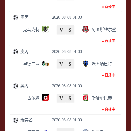
直播中
奥丙
2026-08-08 01:00
V
S
克马克特
阿图斯维尔登
直播中
奥丙
2026-08-08 01:00
V
S
里德二队
沃图纳巴特莱昂费尔登
直播中
奥丙
2026-08-08 01:00
V
S
古尔腾
斯哈尔巴赫
直播中
瑞典乙
2026-08-08 01:00