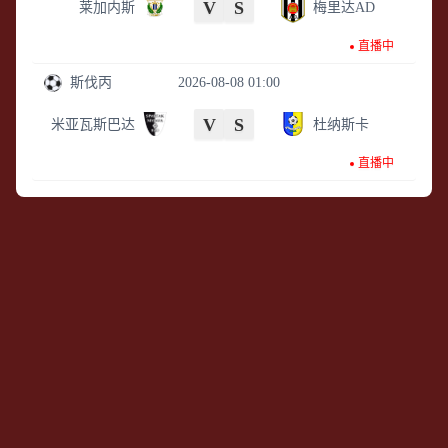
V
S
莱加内斯
梅里达AD
直播中
斯伐丙
2026-08-08 01:00
V
S
米亚瓦斯巴达
杜纳斯卡
直播中