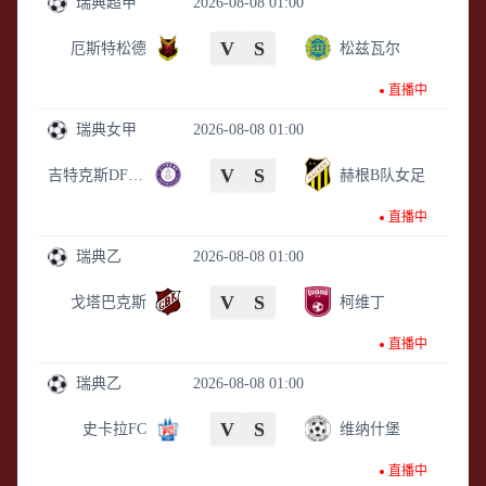
瑞典超甲
2026-08-08 01:00
V
S
厄斯特松德
松兹瓦尔
直播中
瑞典女甲
2026-08-08 01:00
V
S
吉特克斯DFF女足
赫根B队女足
直播中
瑞典乙
2026-08-08 01:00
V
S
戈塔巴克斯
柯维丁
直播中
瑞典乙
2026-08-08 01:00
V
S
史卡拉FC
维纳什堡
直播中