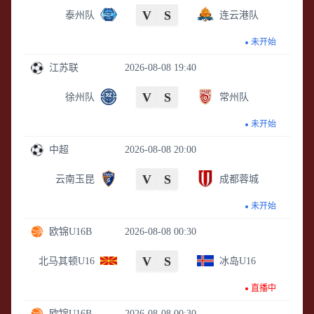
V
S
泰州队
连云港队
未开始
江苏联
2026-08-08 19:40
V
S
徐州队
常州队
未开始
中超
2026-08-08 20:00
V
S
云南玉昆
成都蓉城
未开始
欧锦U16B
2026-08-08 00:30
V
S
北马其顿U16
冰岛U16
直播中
欧锦U16B
2026-08-08 00:30