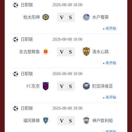
日职联
2026-08-08 18:00
V
S
柏太阳神
水户蜀葵
未开始
日职联
2026-08-08 18:00
V
S
名古屋鲸鱼
清水心跳
未开始
日职联
2026-08-08 18:00
V
S
FC东京
町田泽维亚
未开始
日职联
2026-08-08 18:00
V
S
福冈黄蜂
神户胜利船