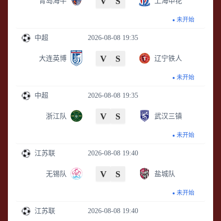
V
S
青岛海牛
上海申花
未开始
中超
2026-08-08 19:35
V
S
大连英博
辽宁铁人
未开始
中超
2026-08-08 19:35
V
S
浙江队
武汉三镇
未开始
江苏联
2026-08-08 19:40
V
S
无锡队
盐城队
未开始
江苏联
2026-08-08 19:40