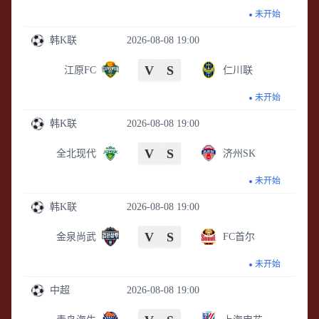
未开始
韩K联
2026-08-08 19:00
V
S
江原FC
仁川联
未开始
韩K联
2026-08-08 19:00
V
S
全北现代
济州SK
未开始
韩K联
2026-08-08 19:00
V
S
金泉尚武
FC首尔
未开始
中超
2026-08-08 19:00