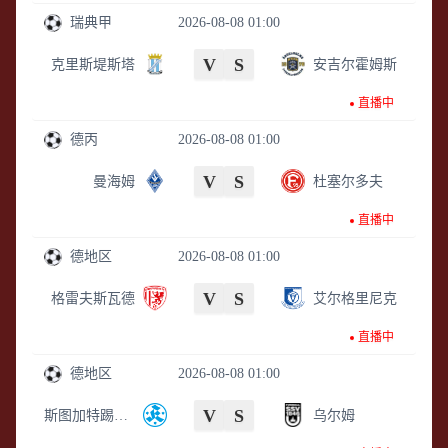
瑞典甲
2026-08-08 01:00
V
S
克里斯堤斯塔
安吉尔霍姆斯
直播中
德丙
2026-08-08 01:00
V
S
曼海姆
杜塞尔多夫
直播中
德地区
2026-08-08 01:00
V
S
格雷夫斯瓦德
艾尔格里尼克
直播中
德地区
2026-08-08 01:00
V
S
斯图加特踢球者
乌尔姆