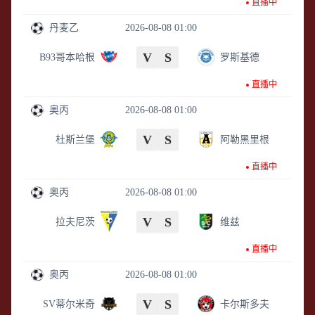
直播中
丹麦乙
2026-08-08 01:00
V
S
B93哥本哈根
罗斯基德
直播中
奥丙
2026-08-08 01:00
V
S
杜斯兰堡
阿勒黑里根
直播中
奥丙
2026-08-08 01:00
V
S
拉夫尼茨
维兹
直播中
奥丙
2026-08-08 01:00
V
S
SV蒂尔米奇
卡尔斯多夫