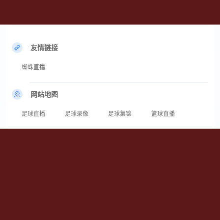
友情链接
蜘蛛直播
网站地图
足球直播
足球录像
足球集锦
篮球直播
篮球录像
篮球集锦
24直播网[奇迹]为您提供蜘蛛直播在线高清直播及蜘蛛直播视频在线免费观看
无插件服务。聚焦海量顶级体育赛事，拒绝延迟卡顿，为您带来沉浸式的观赛
享受。无论是激烈对抗的篮球赛还是精彩绝伦的足球战，这里都能满足您的需
求，高清画质搭配稳定线路，让您绝对不错过每一次精彩进球与绝杀瞬间。