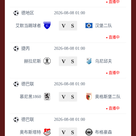
直播中
德地区
2026-08-08 01:00
V
S
艾默当踢球者
汉堡二队
直播中
捷丙
2026-08-08 01:00
V
S
赫拉尼斯
乌尼邱夫
直播中
德巴联
2026-08-08 01:00
V
S
慕尼黑1860
奥格斯堡二队
直播中
德巴联
2026-08-08 01:00
V
S
奥布斯塔特
布格豪森