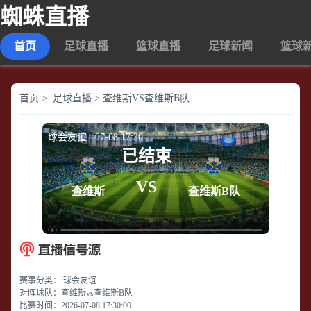
蜘蛛直播
首页
足球直播
篮球直播
足球新闻
篮球
首页
>
足球直播
>
查维斯VS查维斯B队
球会友谊 07-08 17:30
已结束
VS
查维斯
查维斯B队
赛事分类：
球会友谊
对阵球队：
查维斯vs查维斯B队
比赛时间：
2026-07-08 17:30:00