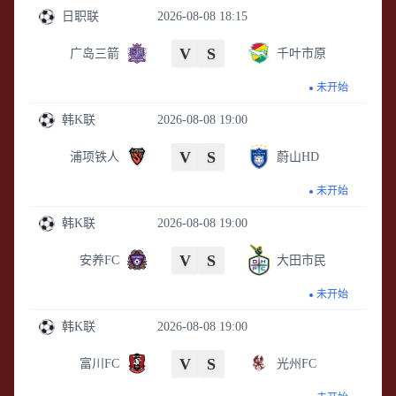
日职联
2026-08-08 18:15
V
S
广岛三箭
千叶市原
未开始
韩K联
2026-08-08 19:00
V
S
浦项铁人
蔚山HD
未开始
韩K联
2026-08-08 19:00
V
S
安养FC
大田市民
未开始
韩K联
2026-08-08 19:00
V
S
富川FC
光州FC