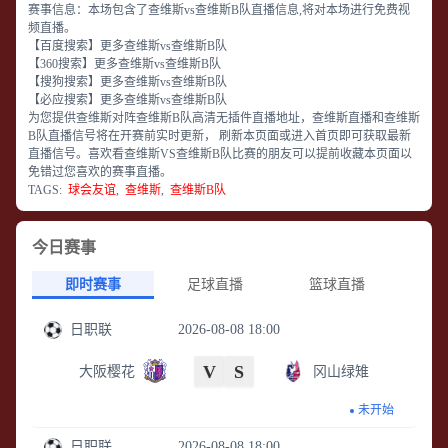
赛事信息：
本场包含了查维斯vs查维斯B队直播信息,将对本场进行免费视
频直播。
【百度搜索】
更多查维斯vs查维斯B队
【360搜索】
更多查维斯vs查维斯B队
【搜狗搜索】
更多查维斯vs查维斯B队
【必应搜索】
更多查维斯vs查维斯B队
为您提供查维斯对阵查维斯B队高清无插件直播地址，查维斯直播和查维斯
B队直播信号将在开赛前实时更新， 刷新本页面或进入首页即可获取最新
直播信号。喜欢看查维斯VS查维斯B队比赛的朋友可以提前收藏本页面以
免错过您喜欢的赛事直播。
TAGS:
球会友谊
,
查维斯
,
查维斯B队
今日赛事
即时赛事
足球直播
篮球直播
日职联
2026-08-08 18:00
V
S
大阪樱花
冈山绿雉
未开始
日职联
2026-08-08 18:00