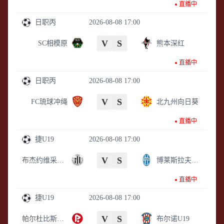
直播中
日职丙
2026-08-08 17:00
V
S
SC相模原
熊本深红
直播中
日职丙
2026-08-08 17:00
V
S
FC琉球冲绳
北九州向日葵
直播中
捷U19
2026-08-08 17:00
V
S
布杰约维采迪纳摩U19
博莱斯拉夫U19
直播中
捷U19
2026-08-08 17:00
V
S
帕尔杜比斯U19
布尔诺U19