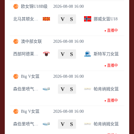
欧女锦U18B级
2026-08-08 16:00
V
S
北马其顿女篮U18
挪威女篮U18
直播中
澳中部女联
2026-08-08 16:00
V
S
西部阿德莱德斗士女篮
斯特军刀女篮
直播中
Big V女篮
2026-08-08 16:00
V
S
森伯里喷气机女篮
帕肯纳姆女篮
直播中
Big V女篮
2026-08-08 16:00
V
S
森伯里喷气机女篮
帕肯纳姆女篮