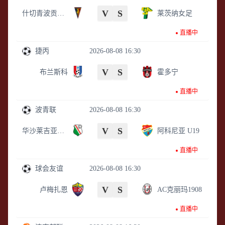
V
S
什切青波贡女足
莱茨纳女足
直播中
捷丙
2026-08-08 16:30
V
S
布兰斯科
霍多宁
直播中
波青联
2026-08-08 16:30
V
S
华沙莱吉亚青年队
阿科尼亚 U19
直播中
球会友谊
2026-08-08 16:30
V
S
卢梅扎恩
AC克丽玛1908
直播中