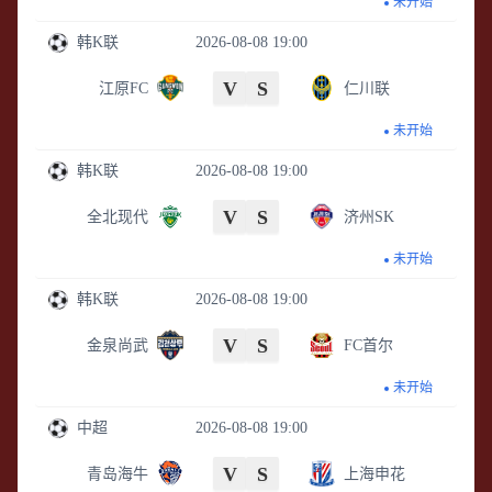
未开始
韩K联
2026-08-08 19:00
V
S
江原FC
仁川联
未开始
韩K联
2026-08-08 19:00
V
S
全北现代
济州SK
未开始
韩K联
2026-08-08 19:00
V
S
金泉尚武
FC首尔
未开始
中超
2026-08-08 19:00
V
S
青岛海牛
上海申花