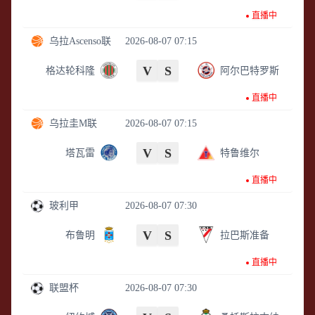
直播中
乌拉Ascenso联
2026-08-07 07:15
V
S
格达轮科隆
阿尔巴特罗斯
直播中
乌拉圭M联
2026-08-07 07:15
V
S
塔瓦雷
特鲁维尔
直播中
玻利甲
2026-08-07 07:30
V
S
布鲁明
拉巴斯准备
直播中
联盟杯
2026-08-07 07:30