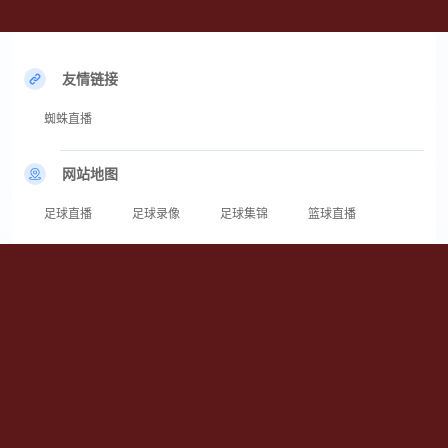
友情链接
蜘蛛直播
网站地图
足球直播
足球录像
足球集锦
篮球直播
篮球录像
篮球集锦
24直播网[奇迹]为您提供蜘蛛直播在线高清直播及蜘蛛直播视频在线免费观看
无插件服务。聚焦海量顶级体育赛事，拒绝延迟卡顿，为您带来沉浸式的观赛
享受。无论是激烈对抗的篮球赛还是精彩绝伦的足球战，这里都能满足您的需
求，高清画质搭配稳定线路，让您绝对不错过每一次精彩进球与绝杀瞬间。
Copyright © 2026 蜘蛛直播_蜘蛛直播在线高清直播_蜘蛛直播视频在线免费观