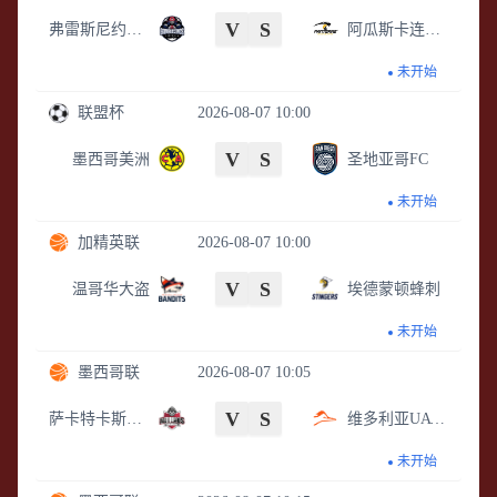
V
S
弗雷斯尼约淘金者
阿瓜斯卡连特斯黑豹
未开始
联盟杯
2026-08-07 10:00
V
S
墨西哥美洲
圣地亚哥FC
未开始
加精英联
2026-08-07 10:00
V
S
温哥华大盗
埃德蒙顿蜂刺
未开始
墨西哥联
2026-08-07 10:05
V
S
萨卡特卡斯矿工
维多利亚UAT走鹃
未开始