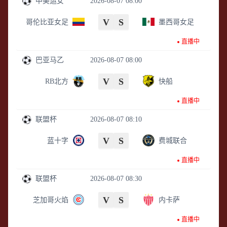
中美运女
2026-08-07 08:00
V
S
哥伦比亚女足
墨西哥女足
直播中
巴亚马乙
2026-08-07 08:00
V
S
RB北方
快船
直播中
联盟杯
2026-08-07 08:10
V
S
蓝十字
费城联合
直播中
联盟杯
2026-08-07 08:30
V
S
芝加哥火焰
内卡萨
直播中