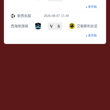
未开始
新西女超
2026-08-07 15:30
V
S
西海岸游骑兵女足
艾勒斯利女足
未开始