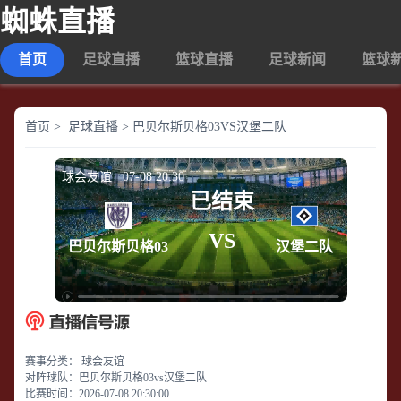
蜘蛛直播
首页
足球直播
篮球直播
足球新闻
篮球
首页
>
足球直播
>
巴贝尔斯贝格03VS汉堡二队
球会友谊 07-08 20:30
已结束
VS
巴贝尔斯贝格03
汉堡二队
赛事分类：
球会友谊
对阵球队：
巴贝尔斯贝格03vs汉堡二队
比赛时间：
2026-07-08 20:30:00