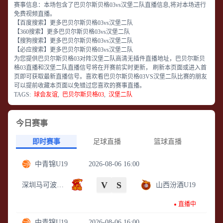
赛事信息：
本场包含了巴贝尔斯贝格03vs汉堡二队直播信息,将对本场进行
免费视频直播。
【百度搜索】
更多巴贝尔斯贝格03vs汉堡二队
【360搜索】
更多巴贝尔斯贝格03vs汉堡二队
【搜狗搜索】
更多巴贝尔斯贝格03vs汉堡二队
【必应搜索】
更多巴贝尔斯贝格03vs汉堡二队
为您提供巴贝尔斯贝格03对阵汉堡二队高清无插件直播地址，巴贝尔斯贝
格03直播和汉堡二队直播信号将在开赛前实时更新， 刷新本页面或进入首
页即可获取最新直播信号。喜欢看巴贝尔斯贝格03VS汉堡二队比赛的朋友
可以提前收藏本页面以免错过您喜欢的赛事直播。
TAGS:
球会友谊
,
巴贝尔斯贝格03
,
汉堡二队
今日赛事
即时赛事
足球直播
篮球直播
中青锦U19
2026-08-06 16:00
V
S
深圳马可波罗U19
山西汾酒U19
直播中
中青锦U19
2026-08-06 16:00