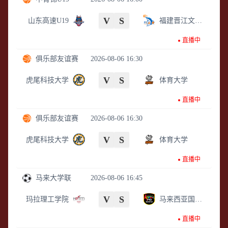
V
S
山东高速U19
福建晋江文旅U19
直播中
俱乐部友谊赛
2026-08-06 16:30
V
S
虎尾科技大学
体育大学
直播中
俱乐部友谊赛
2026-08-06 16:30
V
S
虎尾科技大学
体育大学
直播中
马来大学联
2026-08-06 16:45
V
S
玛拉理工学院
马来西亚国家大学
直播中