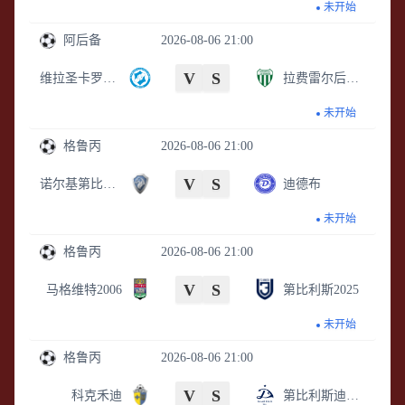
未开始
阿后备
2026-08-06 21:00
V
S
维拉圣卡罗斯后备队
拉费雷尔后备队
未开始
格鲁丙
2026-08-06 21:00
V
S
诺尔基第比利斯
迪德布
未开始
格鲁丙
2026-08-06 21:00
V
S
马格维特2006
第比利斯2025
未开始
格鲁丙
2026-08-06 21:00
V
S
科克禾迪
第比利斯迪纳摩B队