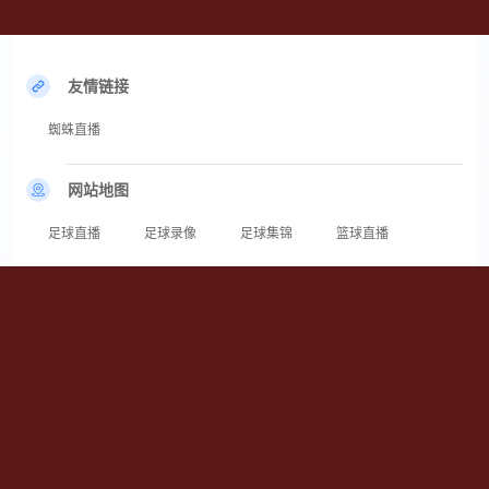
友情链接
蜘蛛直播
网站地图
足球直播
足球录像
足球集锦
篮球直播
篮球录像
篮球集锦
24直播网[奇迹]为您提供蜘蛛直播在线高清直播及蜘蛛直播视频在线免费观看
无插件服务。聚焦海量顶级体育赛事，拒绝延迟卡顿，为您带来沉浸式的观赛
享受。无论是激烈对抗的篮球赛还是精彩绝伦的足球战，这里都能满足您的需
求，高清画质搭配稳定线路，让您绝对不错过每一次精彩进球与绝杀瞬间。
Copyright © 2026 蜘蛛直播_蜘蛛直播在线高清直播_蜘蛛直播视频在线免费观