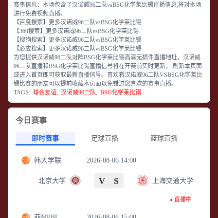
赛事信息：
本场包含了汉诺威96二队vsBSG化学莱比锡直播信息,将对本场
进行免费视频直播。
【百度搜索】
更多汉诺威96二队vsBSG化学莱比锡
【360搜索】
更多汉诺威96二队vsBSG化学莱比锡
【搜狗搜索】
更多汉诺威96二队vsBSG化学莱比锡
【必应搜索】
更多汉诺威96二队vsBSG化学莱比锡
为您提供汉诺威96二队对阵BSG化学莱比锡高清无插件直播地址，汉诺威
96二队直播和BSG化学莱比锡直播信号将在开赛前实时更新， 刷新本页面
或进入首页即可获取最新直播信号。喜欢看汉诺威96二队VSBSG化学莱比
锡比赛的朋友可以提前收藏本页面以免错过您喜欢的赛事直播。
TAGS:
球会友谊
,
汉诺威96二队
,
BSG化学莱比锡
今日赛事
即时赛事
足球直播
篮球直播
韩大学联
2026-08-06 14:00
V
S
北京大学
上海交通大学
直播中
菲MPBL
2026-08-06 15:00