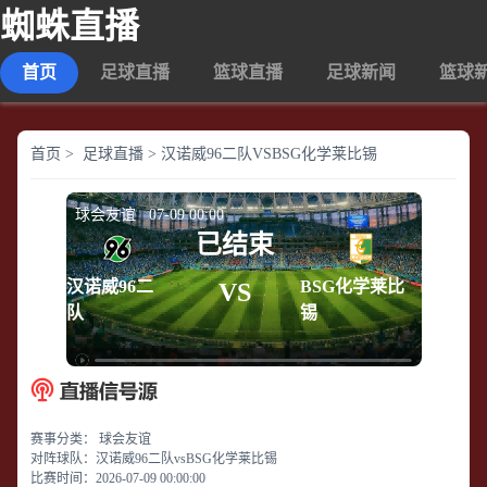
蜘蛛直播
首页
足球直播
篮球直播
足球新闻
篮球
首页
>
足球直播
>
汉诺威96二队VSBSG化学莱比锡
球会友谊 07-09 00:00
已结束
汉诺威96二
BSG化学莱比
VS
队
锡
赛事分类：
球会友谊
对阵球队：
汉诺威96二队vsBSG化学莱比锡
比赛时间：
2026-07-09 00:00:00