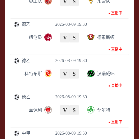
V
S
枣庄队
东营队
直播中
德乙
2026-08-09 19:30
V
S
纽伦堡
德累斯顿
直播中
德乙
2026-08-09 19:30
V
S
科特布斯
汉诺威96
直播中
德乙
2026-08-09 19:30
V
S
圣保利
菲尔特
直播中
中甲
2026-08-09 19:30