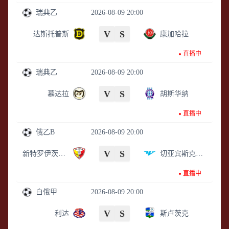
瑞典乙
2026-08-09 20:00
V
S
达斯托普斯
康加哈拉
直播中
瑞典乙
2026-08-09 20:00
V
S
慕达拉
胡斯华纳
直播中
俄乙B
2026-08-09 20:00
V
S
新特罗伊茨克诺斯塔
切亚宾斯克B队
直播中
白俄甲
2026-08-09 20:00
V
S
利达
斯卢茨克