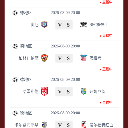
直播中
德地区
2026-08-09 20:00
V
S
奥厄
BFC普鲁士
直播中
德地区
2026-08-09 20:00
V
S
柏林迪纳摩
茨维考
直播中
德地区
2026-08-09 20:00
V
S
哈雷斯彻
开姆尼茨
直播中
德地区
2026-08-09 20:00
V
S
卡尔蔡司耶拿
爱尔福特红白