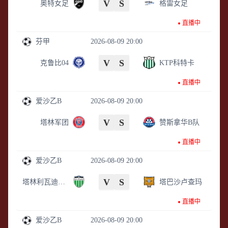
V
S
奥特女足
格雷女足
直播中
芬甲
2026-08-09 20:00
V
S
克鲁比04
KTP科特卡
直播中
爱沙乙B
2026-08-09 20:00
V
S
塔林军团
赞斯拿华B队
直播中
爱沙乙B
2026-08-09 20:00
V
S
塔林利瓦迪亚U19
塔巴沙卢查玛
直播中
爱沙乙B
2026-08-09 20:00