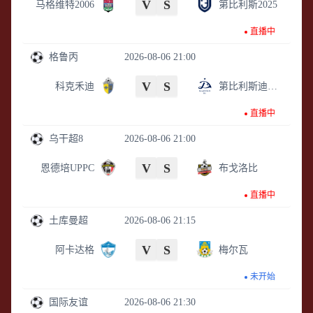
V
S
马格维特2006
第比利斯2025
直播中
格鲁丙
2026-08-06 21:00
V
S
科克禾迪
第比利斯迪纳摩B队
直播中
乌干超8
2026-08-06 21:00
V
S
恩德培UPPC
布戈洛比
直播中
土库曼超
2026-08-06 21:15
V
S
阿卡达格
梅尔瓦
未开始
国际友谊
2026-08-06 21:30