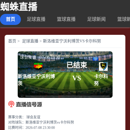
蜘蛛直播
首页
足球直播
篮球直播
足球新闻
篮球
首页
>
足球直播
>
斯洛维亚宁沃利博茨VS卡尔科努
球会友谊 07-08 23:30
已结束
斯洛维亚宁沃利博
卡尔科
VS
茨
努
赛事分类：
球会友谊
对阵球队：
斯洛维亚宁沃利博茨vs卡尔科努
比赛时间：
2026-07-08 23:30:00