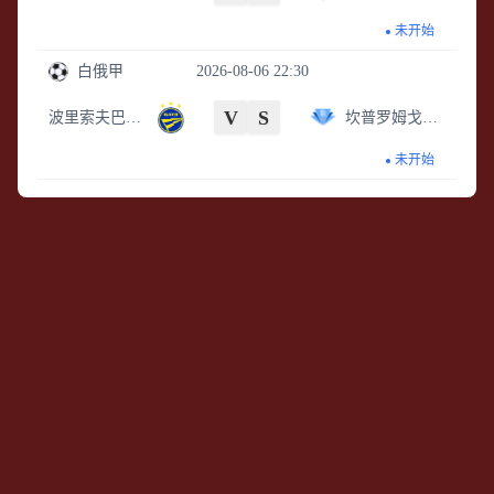
未开始
白俄甲
2026-08-06 22:30
V
S
波里索夫巴特B队
坎普罗姆戈梅尔
未开始