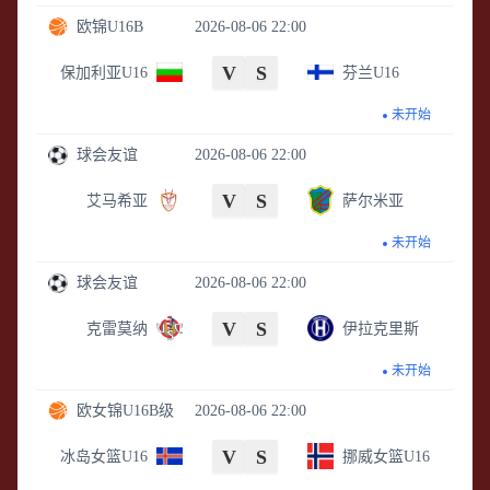
欧锦U16B
2026-08-06 22:00
V
S
保加利亚U16
芬兰U16
未开始
球会友谊
2026-08-06 22:00
V
S
艾马希亚
萨尔米亚
未开始
球会友谊
2026-08-06 22:00
V
S
克雷莫纳
伊拉克里斯
未开始
欧女锦U16B级
2026-08-06 22:00
V
S
冰岛女篮U16
挪威女篮U16