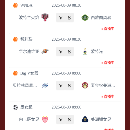
WNBA
2026-08-09 08:30
V
S
波特兰火焰
西雅图风暴
直播中
智利联
2026-08-09 08:30
V
S
华尔迪维亚
蒙特港
直播中
Big V女篮
2026-08-09 09:00
V
S
贝拉林风暴女篮
麦金农美洲狮女篮
直播中
墨女超
2026-08-09 09:06
V
S
内卡萨女足
美洲狮女足