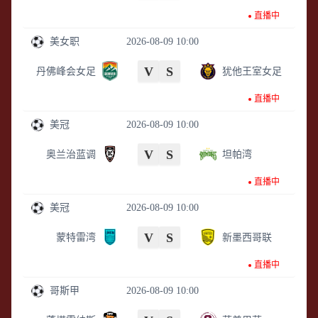
直播中
美女职
2026-08-09 10:00
V
S
丹佛峰会女足
犹他王室女足
直播中
美冠
2026-08-09 10:00
V
S
奥兰治蓝调
坦帕湾
直播中
美冠
2026-08-09 10:00
V
S
蒙特雷湾
新墨西哥联
直播中
哥斯甲
2026-08-09 10:00