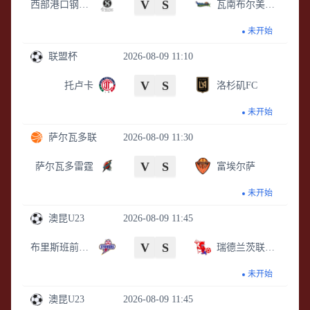
V
S
西部港口钢人女篮
瓦南布尔美人鱼女篮
未开始
联盟杯
2026-08-09 11:10
V
S
托卢卡
洛杉矶FC
未开始
萨尔瓦多联
2026-08-09 11:30
V
S
萨尔瓦多雷霆
富埃尔萨
未开始
澳昆U23
2026-08-09 11:45
V
S
布里斯班前锋U23
瑞德兰茨联U23
未开始
澳昆U23
2026-08-09 11:45