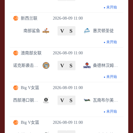
未开始
新西兰联
2026-08-09 11:00
V
S
南部鲨鱼
惠灵顿圣徒
未开始
澳南部女联
2026-08-09 11:00
V
S
诺克斯袭击者女篮
桑德林汉姆军刀女篮
未开始
Big V女篮
2026-08-09 11:00
V
S
西部港口钢人女篮
瓦南布尔美人鱼女篮
未开始
Big V女篮
2026-08-09 11:00