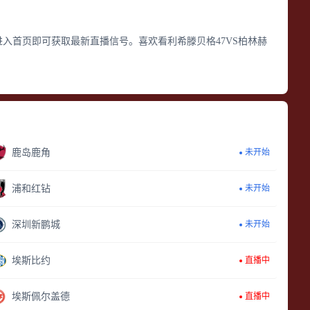
入首页即可获取最新直播信号。喜欢看利希滕贝格47VS柏林赫
鹿岛鹿角
未开始
浦和红钻
未开始
深圳新鹏城
未开始
埃斯比约
直播中
埃斯佩尔盖德
直播中