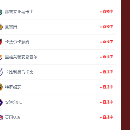
赫兹立亚马卡比
直播中
夏雷姆
直播中
卡法尔卡瑟姆
直播中
里雄莱锡安夏普尔
直播中
卡比利奥马卡比
直播中
特罗姆瑟
直播中
安道尔FC
直播中
英国U16
直播中