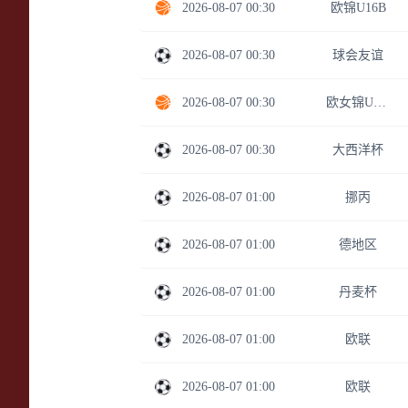
2026-08-07 00:30
欧锦U16B
2026-08-07 00:30
球会友谊
2026-08-07 00:30
欧女锦U16B级
2026-08-07 00:30
大西洋杯
2026-08-07 01:00
挪丙
2026-08-07 01:00
德地区
2026-08-07 01:00
丹麦杯
2026-08-07 01:00
欧联
2026-08-07 01:00
欧联