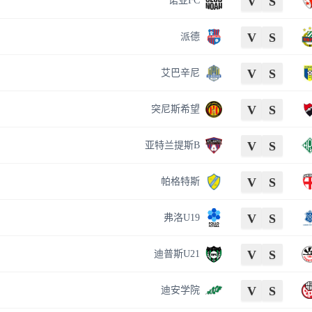
V
S
诺亚FC
V
S
派德
V
S
艾巴辛尼
V
S
突尼斯希望
V
S
亚特兰提斯B
V
S
帕格特斯
V
S
弗洛U19
V
S
迪普斯U21
V
S
迪安学院