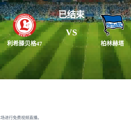
已结束
VS
利希滕贝格47
柏林赫塔
对本场进行免费视频直播。