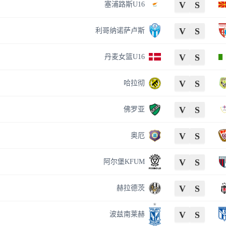
V
S
塞浦路斯U16
V
S
利哥纳诺萨卢斯
V
S
丹麦女篮U16
V
S
哈拉彻
V
S
佛罗亚
V
S
奥厄
V
S
阿尔堡KFUM
V
S
赫拉德茨
V
S
波兹南莱赫