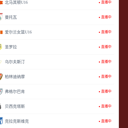
北马其顿U16
直播中
曼托瓦
直播中
爱尔兰女篮U16
直播中
圣罗拉
直播中
乌尔夫斯汀
直播中
柏林迪纳摩
直播中
弗格尔巴肯
直播中
贝西克塔斯
直播中
克拉克斯维克
直播中