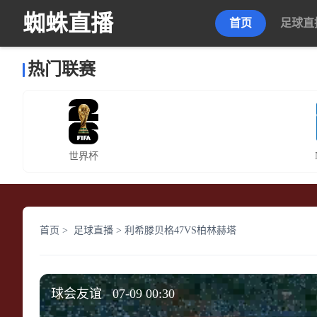
蜘蛛直播
首页
足球直
热门联赛
世界杯
首页
>
足球直播
>
利希滕贝格47VS柏林赫塔
球会友谊 07-09 00:30