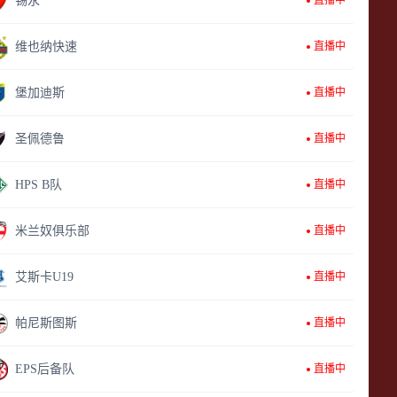
锡永
直播中
维也纳快速
直播中
堡加迪斯
直播中
圣佩德鲁
直播中
HPS B队
直播中
米兰奴俱乐部
直播中
艾斯卡U19
直播中
帕尼斯图斯
直播中
EPS后备队
直播中