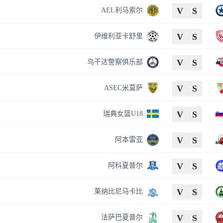
V
S
AEL利马索尔
V
S
伊维利亚卡舒里
V
S
乌干达警察俱乐部
V
S
ASEC米莫萨
V
S
瑞典女篮U18
V
S
阿本雷亚
V
S
阿科夏普尔
V
S
莱纳比尼马卡比
V
S
法萨巴夏普尔