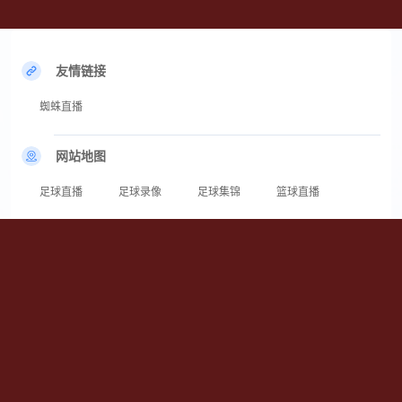
友情链接
蜘蛛直播
网站地图
足球直播
足球录像
足球集锦
篮球直播
篮球录像
篮球集锦
24直播网[奇迹]为您提供蜘蛛直播在线高清直播及蜘蛛直播视频在线免费观看
无插件服务。聚焦海量顶级体育赛事，拒绝延迟卡顿，为您带来沉浸式的观赛
享受。无论是激烈对抗的篮球赛还是精彩绝伦的足球战，这里都能满足您的需
求，高清画质搭配稳定线路，让您绝对不错过每一次精彩进球与绝杀瞬间。
Copyright © 2026 蜘蛛直播_蜘蛛直播在线高清直播_蜘蛛直播视频在线免费观