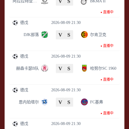
V
S
阿拉拉特亚美尼亚B队
BKMA II
直播中
德戊
2026-08-09 21:30
V
S
DJK部落
尔肯卫克
直播中
德戊
2026-08-09 21:30
V
S
赫森卡瑟B队
哈努尔SC 1960
直播中
德戊
2026-08-09 21:30
V
S
恩内珀塔尔
FC基弗
直播中
德戊
2026-08-09 21:30