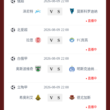
俄超
2026-08-09 22:00
V
S
泽尼特
莫斯科罗迪纳
直播中
北爱超
2026-08-09 22:00
V
S
拉恩
FC宾高
直播中
白俄甲
2026-08-09 22:00
V
S
奥斯波维奇
明斯克迪纳摩B队
直播中
立陶甲
2026-08-09 22:00
V
S
希奥利艾
德尤加斯
直播中