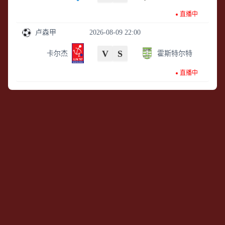
直播中
卢森甲
2026-08-09 22:00
V
S
卡尔杰
霍斯特尔特
直播中