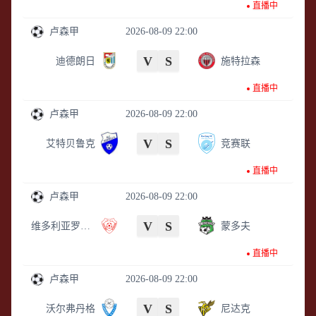
直播中
卢森甲
2026-08-09 22:00
V
S
迪德朗日
施特拉森
直播中
卢森甲
2026-08-09 22:00
V
S
艾特贝鲁克
竞赛联
直播中
卢森甲
2026-08-09 22:00
V
S
维多利亚罗斯波特
蒙多夫
直播中
卢森甲
2026-08-09 22:00
V
S
沃尔弗丹格
尼达克