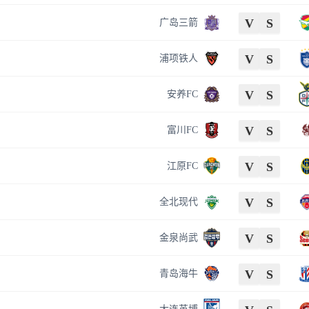
V
S
广岛三箭
V
S
浦项铁人
V
S
安养FC
V
S
富川FC
V
S
江原FC
V
S
全北现代
V
S
金泉尚武
V
S
青岛海牛