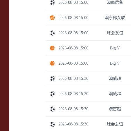
2026-08-08 15:00
澳南后备
2026-08-08 15:00
澳东部女联
2026-08-08 15:00
球会友谊
2026-08-08 15:00
Big V
2026-08-08 15:00
Big V
2026-08-08 15:30
澳威超
2026-08-08 15:30
澳威超
2026-08-08 15:30
澳首超
2026-08-08 15:30
球会友谊