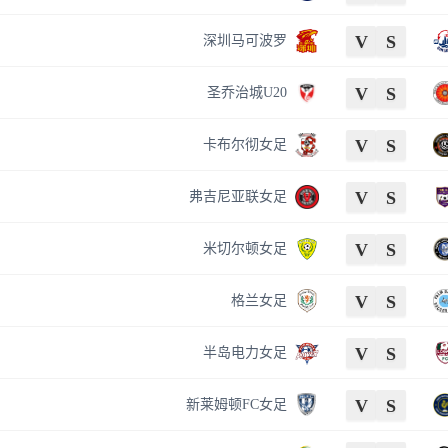
V
S
深圳马可波罗
V
S
圣乔治城U20
V
S
卡布尔彻女足
V
S
弗吉尼亚联女足
V
S
米切尔顿女足
V
S
格兰女足
V
S
半岛电力女足
V
S
新莱姆顿FC女足