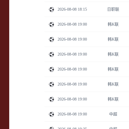
2026-08-08 18:15
日职联
2026-08-08 19:00
韩K联
2026-08-08 19:00
韩K联
2026-08-08 19:00
韩K联
2026-08-08 19:00
韩K联
2026-08-08 19:00
韩K联
2026-08-08 19:00
韩K联
2026-08-08 19:00
中超