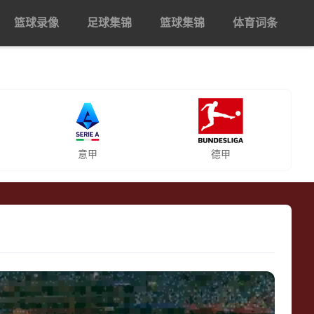
篮球录像
足球集锦
篮球集锦
体育词条
意甲
德甲